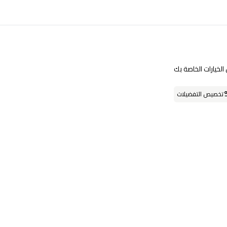
تابعنا على
لخيارات الخاصة بك
تخصيص التفضيلات
حمل التطبيق
او يمكنك زيارة احد فروعنا
فروعنا