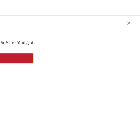
Close
نحن نستخدم الكوكيز
للإستفسارات والشكاوي
+966920009016
+966920009017
cs@alsaifgallery.com