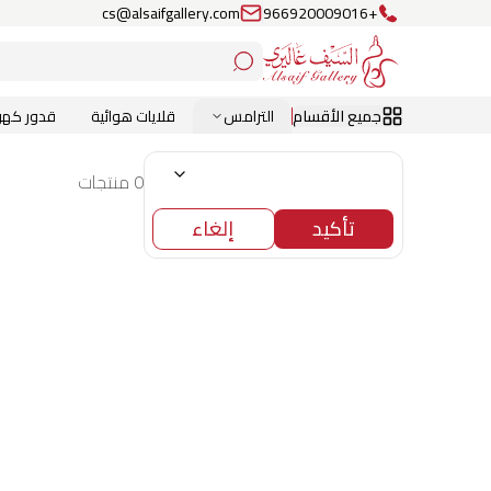
cs@alsaifgallery.com
+966920009016
جميع الأقسام
الترامس
قلايات هوائية
قدور كهرب
0 منتجات
تأكيد
إلغاء