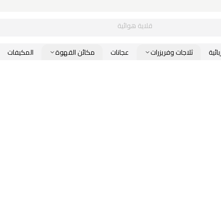
قلاية هوائية
ائية
ثلاجات وفريزرات
عجانات
مكائن القهوة
المكيفات