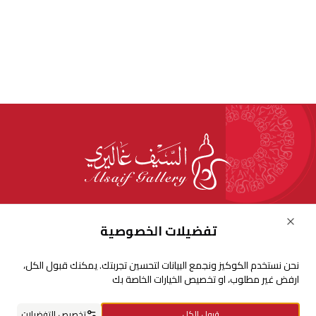
للإستفسارات والشكاوي
Close
تفضيلات الخصوصية
+966920009016
نحن نستخدم الكوكيز ونجمع البيانات لتحسين تجربتك. يمكنك قبول الكل،
+966920009017
ارفض غير مطلوب، او تخصيص الخيارات الخاصة بك
cs@alsaifgallery.com
قبول الكل
تخصيص التفضيلات