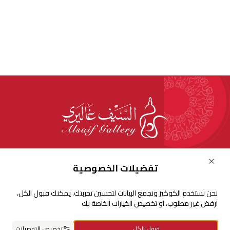
للإستفسارات والشكاوي
Close
تفضيلات الخصوصية
+966920009016
نحن نستخدم الكوكيز ونجمع البيانات لتحسين تجربتك. يمكنك قبول الكل،
+966920009017
ارفض غير مطلوب، او تخصيص الخيارات الخاصة بك
cs@alsaifgallery.com
قبول الكل
تخصيص التفضيلات