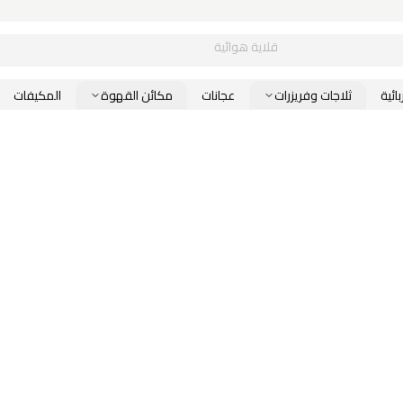
قلاية هوائية
ائية
ثلاجات وفريزرات
عجانات
مكائن القهوة
المكيفات