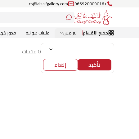
cs@alsaifgallery.com
+966920009016
جميع الأقسام
الترامس
قلايات هوائية
قدور كهرب
0 منتجات
تأكيد
إلغاء