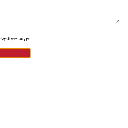
Close
نحن نستخدم الكوكيز
للإستفسارات والشكاوي
+966920009016
+966920009017
cs@alsaifgallery.com