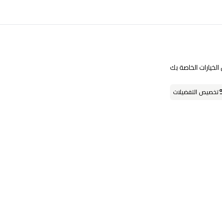
تابعنا على
لخيارات الخاصة بك
تخصيص التفضيلات
حمل التطبيق
او يمكنك زيارة احد فروعنا
فروعنا