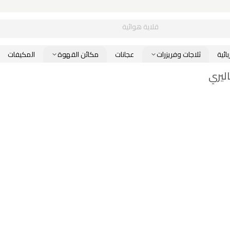
قلاية هوائية
ائية
ثلاجات وفريزرات
عجانات
مكائن القهوة
المكيفات
ليري