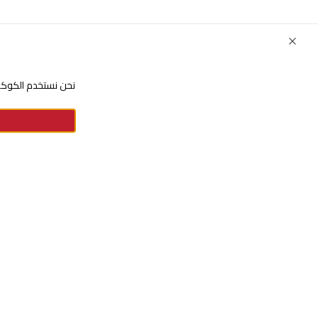
Close
نحن نستخدم الكوكيز
للإستفسارات والشكاوي
+966920009016
+966920009017
cs@alsaifgallery.com