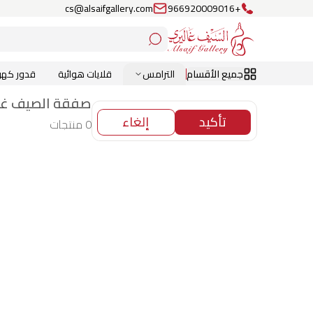
cs@alsaifgallery.com
+966920009016
جميع الأقسام
الترامس
قلايات هوائية
قدور كهرب
صفقة الصيف غا
تأكيد
إلغاء
0 منتجات