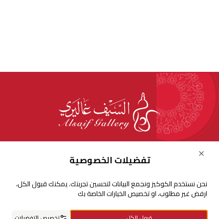
للإستفسارات والشكاوي
Close
تفضيلات الخصوصية
+966920009016
نحن نستخدم الكوكيز ونجمع البيانات لتحسين تجربتك. يمكنك قبول الكل،
+966920009017
ارفض غير مطلوب، او تخصيص الخيارات الخاصة بك
cs@alsaifgallery.com
قبول الكل
تخصيص التفضيلات