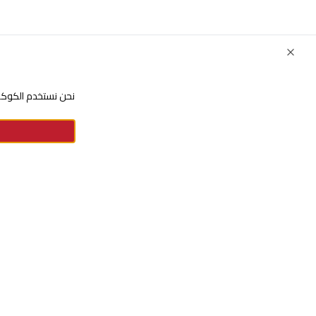
Close
نحن نستخدم الكوكيز
للإستفسارات والشكاوي
+966920009016
+966920009017
cs@alsaifgallery.com