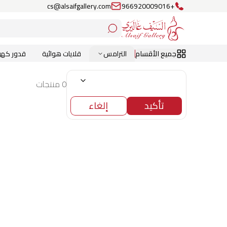
cs@alsaifgallery.com
+966920009016
جميع الأقسام
الترامس
قلايات هوائية
قدور كهرب
0 منتجات
تأكيد
إلغاء