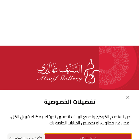
للإستفسارات والشكاوي
Close
تفضيلات الخصوصية
+966920009016
نحن نستخدم الكوكيز ونجمع البيانات لتحسين تجربتك. يمكنك قبول الكل،
+966920009017
ارفض غير مطلوب، او تخصيص الخيارات الخاصة بك
cs@alsaifgallery.com
قبول الكل
تخصيص التفضيلات