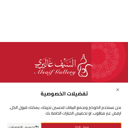
للإستفسارات والشكاوي
Close
تفضيلات الخصوصية
+966920009016
نحن نستخدم الكوكيز ونجمع البيانات لتحسين تجربتك. يمكنك قبول الكل،
+966920009017
ارفض غير مطلوب، او تخصيص الخيارات الخاصة بك
cs@alsaifgallery.com
قبول الكل
تخصيص التفضيلات