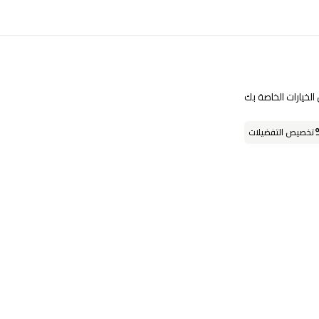
تابعنا على
لخيارات الخاصة بك
تخصيص التفضيلات
حمل التطبيق
او يمكنك زيارة احد فروعنا
فروعنا