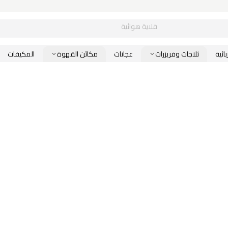
قلاية هوائية
ائية
ثلاجات وفريزرات
عجانات
مكائن القهوة
المكيفات