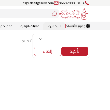
cs@alsaifgallery.com
+966920009016
جميع الأقسام
الترامس
قلايات هوائية
قدور كهرب
0 منتجات
تأكيد
إلغاء