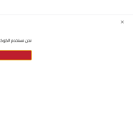
Close
نحن نستخدم الكوكيز
للإستفسارات والشكاوي
+966920009016
+966920009017
cs@alsaifgallery.com