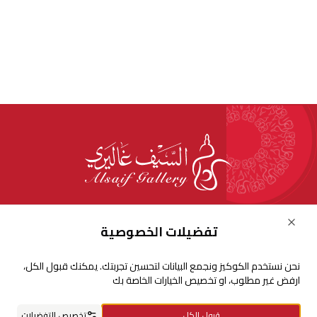
للإستفسارات والشكاوي
Close
تفضيلات الخصوصية
+966920009016
نحن نستخدم الكوكيز ونجمع البيانات لتحسين تجربتك. يمكنك قبول الكل،
+966920009017
ارفض غير مطلوب، او تخصيص الخيارات الخاصة بك
cs@alsaifgallery.com
قبول الكل
تخصيص التفضيلات