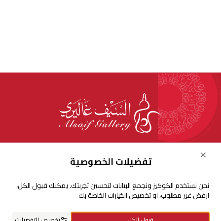
للإستفسارات والشكاوي
Close
تفضيلات الخصوصية
+966920009016
نحن نستخدم الكوكيز ونجمع البيانات لتحسين تجربتك. يمكنك قبول الكل،
+966920009017
ارفض غير مطلوب، او تخصيص الخيارات الخاصة بك
cs@alsaifgallery.com
قبول الكل
تخصيص التفضيلات