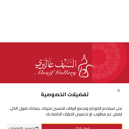
للإستفسارات والشكاوي
Close
تفضيلات الخصوصية
+966920009016
نحن نستخدم الكوكيز ونجمع البيانات لتحسين تجربتك. يمكنك قبول الكل،
+966920009017
ارفض غير مطلوب، او تخصيص الخيارات الخاصة بك
cs@alsaifgallery.com
قبول الكل
تخصيص التفضيلات