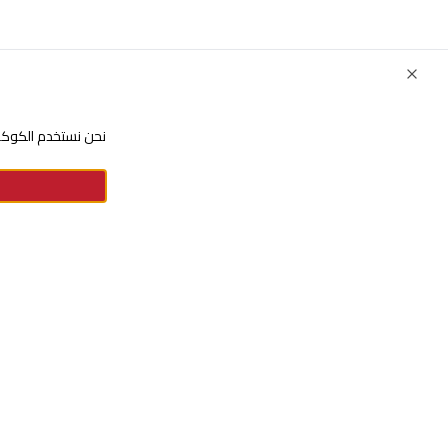
Close
نحن نستخدم الكوكيز
للإستفسارات والشكاوي
+966920009016
+966920009017
cs@alsaifgallery.com