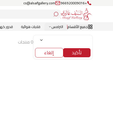
cs@alsaifgallery.com
+966920009016
جميع الأقسام
الترامس
قلايات هوائية
قدور كهرب
0 منتجات
تأكيد
إلغاء