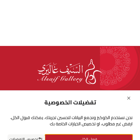
للإستفسارات والشكاوي
Close
تفضيلات الخصوصية
+966920009016
نحن نستخدم الكوكيز ونجمع البيانات لتحسين تجربتك. يمكنك قبول الكل،
+966920009017
ارفض غير مطلوب، او تخصيص الخيارات الخاصة بك
cs@alsaifgallery.com
قبول الكل
تخصيص التفضيلات