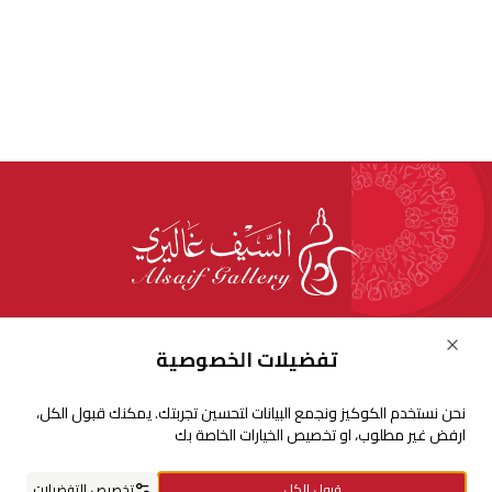
للإستفسارات والشكاوي
Close
تفضيلات الخصوصية
+966920009016
نحن نستخدم الكوكيز ونجمع البيانات لتحسين تجربتك. يمكنك قبول الكل،
+966920009017
ارفض غير مطلوب، او تخصيص الخيارات الخاصة بك
cs@alsaifgallery.com
قبول الكل
تخصيص التفضيلات