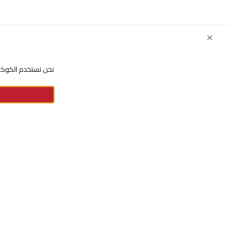
Close
نحن نستخدم الكوكيز
للإستفسارات والشكاوي
+966920009016
+966920009017
cs@alsaifgallery.com