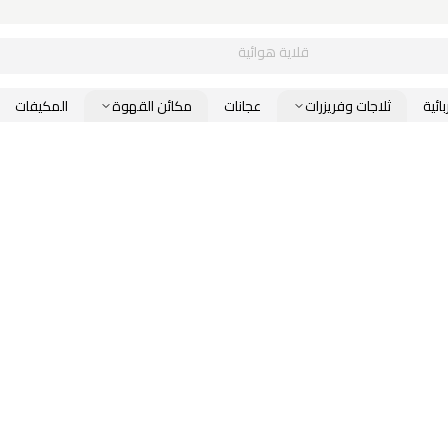
محضر
ائية
ثلاجات وفريزرات
عجانات
مكائن القهوة
المكيفات