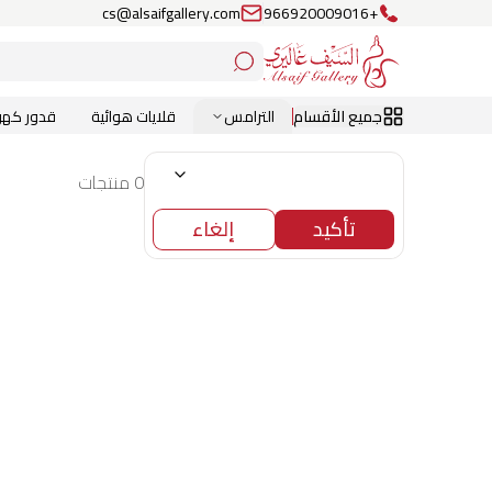
cs@alsaifgallery.com
+966920009016
جميع الأقسام
الترامس
قلايات هوائية
قدور كهرب
0 منتجات
تأكيد
إلغاء