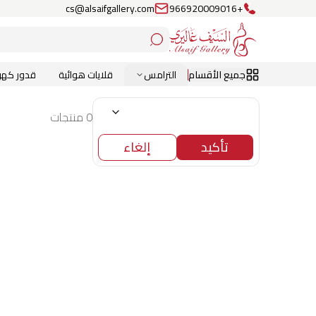
cs@alsaifgallery.com
+966920009016
جميع الأقسام
الترامس
قلايات هوائية
قدور كهرب
0 منتجات
تأكيد
إلغاء