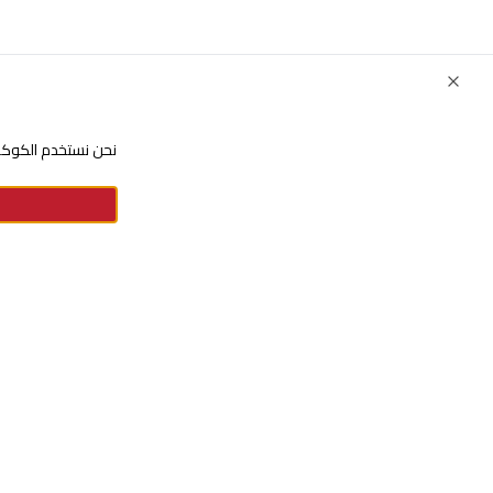
Close
نحن نستخدم الكوكيز
للإستفسارات والشكاوي
+966920009016
+966920009017
cs@alsaifgallery.com