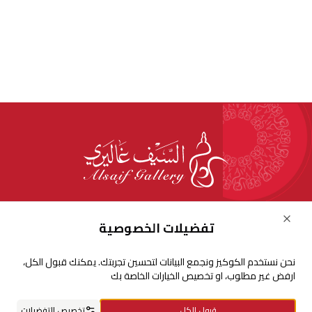
للإستفسارات والشكاوي
Close
تفضيلات الخصوصية
+966920009016
نحن نستخدم الكوكيز ونجمع البيانات لتحسين تجربتك. يمكنك قبول الكل،
+966920009017
ارفض غير مطلوب، او تخصيص الخيارات الخاصة بك
cs@alsaifgallery.com
قبول الكل
تخصيص التفضيلات