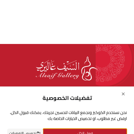
للإستفسارات والشكاوي
Close
تفضيلات الخصوصية
+966920009016
نحن نستخدم الكوكيز ونجمع البيانات لتحسين تجربتك. يمكنك قبول الكل،
+966920009017
ارفض غير مطلوب، او تخصيص الخيارات الخاصة بك
cs@alsaifgallery.com
قبول الكل
تخصيص التفضيلات