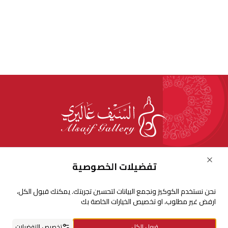
للإستفسارات والشكاوي
Close
تفضيلات الخصوصية
+966920009016
نحن نستخدم الكوكيز ونجمع البيانات لتحسين تجربتك. يمكنك قبول الكل،
+966920009017
ارفض غير مطلوب، او تخصيص الخيارات الخاصة بك
cs@alsaifgallery.com
قبول الكل
تخصيص التفضيلات