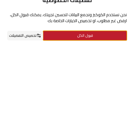
تفضيلات الخصوصية
للإستفسارات والشكاوي
نحن نستخدم الكوكيز ونجمع البيانات لتحسين تجربتك. يمكنك قبول الكل،
ارفض غير مطلوب، او تخصيص الخيارات الخاصة بك
+966920009016
قبول الكل
تخصيص التفضيلات
+966920009017
cs@alsaifgallery.com
الرئيسية
الفئات
السلة
مفضلاتي
حسابي
تحتاج مساعدة
Enable Cookies
Privacy and Cookie Policy
تابعنا على
حمل التطبيق