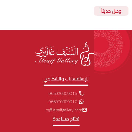
وصل حديثاً
للإستفسارات والشكاوي
+966920009016
+966920009017
cs@alsaifgallery.com
تحتاج مساعدة