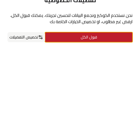
تفضيلات الخصوصية
للإستفسارات والشكاوي
نحن نستخدم الكوكيز ونجمع البيانات لتحسين تجربتك. يمكنك قبول الكل،
ارفض غير مطلوب، او تخصيص الخيارات الخاصة بك
+966920009016
قبول الكل
تخصيص التفضيلات
+966920009017
cs@alsaifgallery.com
الرئيسية
الفئات
السلة
مفضلاتي
حسابي
تحتاج مساعدة
Enable Cookies
Privacy and Cookie Policy
تابعنا على
حمل التطبيق