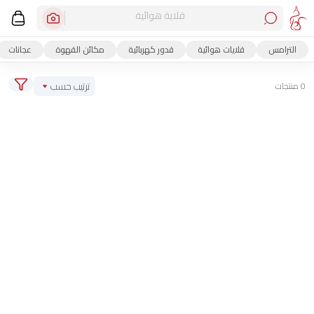
قلاية هوائية
الترامس
قلايات هوائية
قدور كهربائية
مكائن القهوة
عجانات
ترتيب حسب
0 منتجات