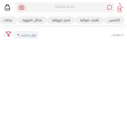
قلاية هوائية
الترامس
قلايات هوائية
قدور كهربائية
مكائن القهوة
عجانات
ترتيب حسب
0 منتجات