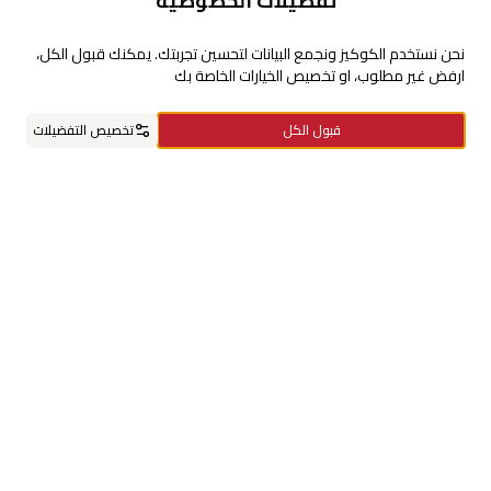
تفضيلات الخصوصية
للإستفسارات والشكاوي
نحن نستخدم الكوكيز ونجمع البيانات لتحسين تجربتك. يمكنك قبول الكل،
ارفض غير مطلوب، او تخصيص الخيارات الخاصة بك
+966920009016
قبول الكل
تخصيص التفضيلات
+966920009017
cs@alsaifgallery.com
الرئيسية
الفئات
السلة
مفضلاتي
حسابي
تحتاج مساعدة
Enable Cookies
Privacy and Cookie Policy
تابعنا على
حمل التطبيق