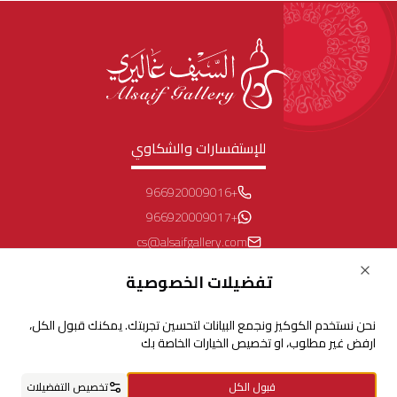
للإستفسارات والشكاوي
+966920009016
+966920009017
cs@alsaifgallery.com
تحتاج مساعدة
Close
تفضيلات الخصوصية
Enable Cookies
نحن نستخدم الكوكيز ونجمع البيانات لتحسين تجربتك. يمكنك قبول الكل،
Privacy and Cookie Policy
ارفض غير مطلوب، او تخصيص الخيارات الخاصة بك
تابعنا على
قبول الكل
تخصيص التفضيلات