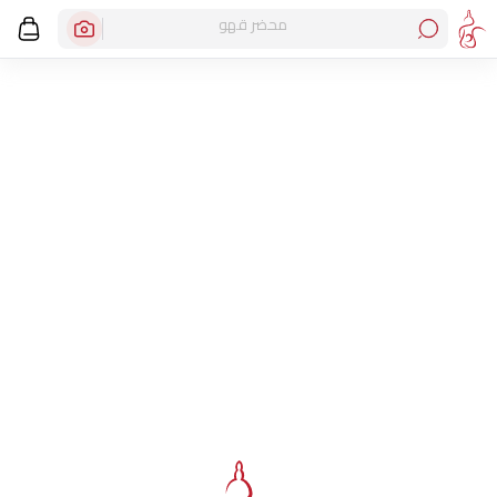
محضر قهوة