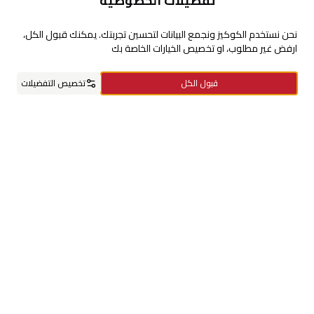
تفضيلات الخصوصية
للإستفسارات والشكاوي
نحن نستخدم الكوكيز ونجمع البيانات لتحسين تجربتك. يمكنك قبول الكل،
ارفض غير مطلوب، او تخصيص الخيارات الخاصة بك
+966920009016
قبول الكل
تخصيص التفضيلات
+966920009017
cs@alsaifgallery.com
الرئيسية
الفئات
السلة
مفضلاتي
حسابي
تحتاج مساعدة
Enable Cookies
Privacy and Cookie Policy
تابعنا على
حمل التطبيق