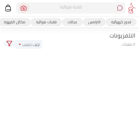
قلاية هوائية
قدور كهربائية
الترامس
عجانات
قلايات هوائية
مكائن القهوة
التلفزيونات
ترتيب حسب
0 منتجات