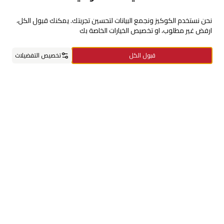
للإستفسارات والشكاوي
نحن نستخدم الكوكيز ونجمع البيانات لتحسين تجربتك. يمكنك قبول الكل،
ارفض غير مطلوب، او تخصيص الخيارات الخاصة بك
+966920009016
قبول الكل
تخصيص التفضيلات
+966920009017
cs@alsaifgallery.com
الرئيسية
الفئات
السلة
مفضلاتي
حسابي
تحتاج مساعدة
Enable Cookies
Privacy and Cookie Policy
تابعنا على
حمل التطبيق