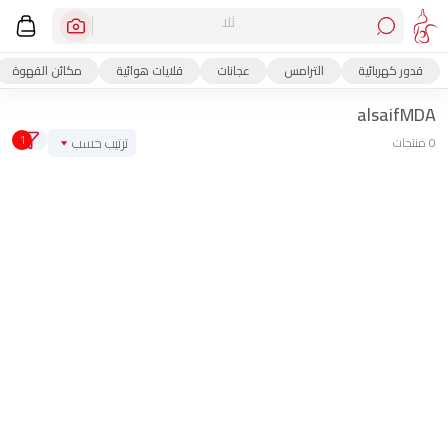
ثلاجة
قدور كهربائية
الترامس
عجانات
قلايات هوائية
مكائن القهوة
alsaifMDA
1
ترتيب حسب
0 منتجات