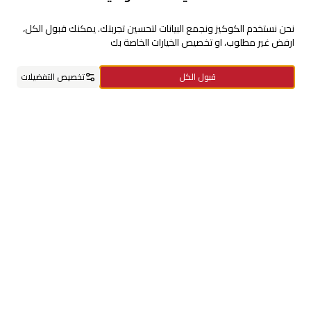
للإستفسارات والشكاوي
نحن نستخدم الكوكيز ونجمع البيانات لتحسين تجربتك. يمكنك قبول الكل،
ارفض غير مطلوب، او تخصيص الخيارات الخاصة بك
+966920009016
قبول الكل
تخصيص التفضيلات
+966920009017
cs@alsaifgallery.com
الرئيسية
الفئات
السلة
مفضلاتي
حسابي
تحتاج مساعدة
Enable Cookies
Privacy and Cookie Policy
تابعنا على
حمل التطبيق